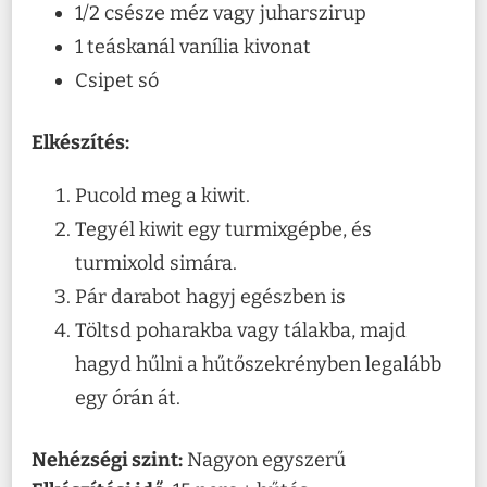
1/2 csésze méz vagy juharszirup
1 teáskanál vanília kivonat
Csipet só
Elkészítés:
Pucold meg a kiwit.
Tegyél kiwit egy turmixgépbe, és
turmixold simára.
Pár darabot hagyj egészben is
Töltsd poharakba vagy tálakba, majd
hagyd hűlni a hűtőszekrényben legalább
egy órán át.
Nehézségi szint:
Nagyon egyszerű