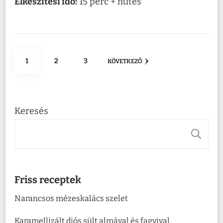
Elkészítési idő:
15 perc + hűtés
Bejegyzés
OLDAL
OLDAL
OLDAL
1
2
3
KÖVETKEZŐ
navigáció
Keresés
K
Friss receptek
Narancsos mézeskalács szelet
Karamellizált diós sült almával és fagyival