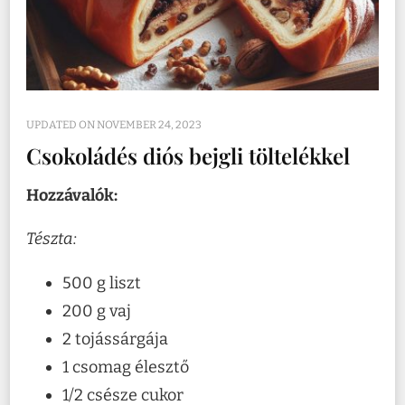
UPDATED ON
NOVEMBER 24, 2023
Csokoládés diós bejgli töltelékkel
Hozzávalók:
Tészta:
500 g liszt
200 g vaj
2 tojássárgája
1 csomag élesztő
1/2 csésze cukor