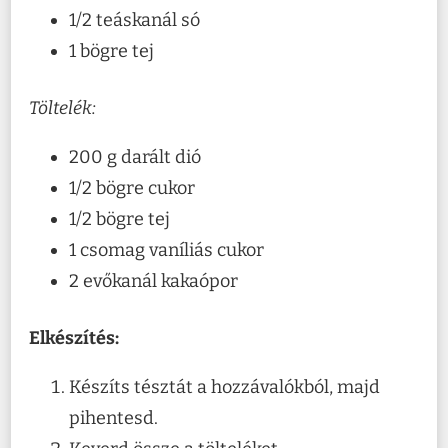
1/2 teáskanál só
1 bögre tej
Töltelék:
200 g darált dió
1/2 bögre cukor
1/2 bögre tej
1 csomag vaníliás cukor
2 evőkanál kakaópor
Elkészítés:
Készíts tésztát a hozzávalókból, majd
pihentesd.