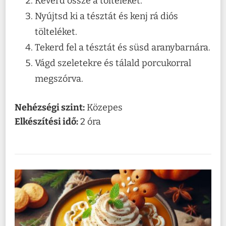
Keverd össze a tölteléket.
Nyújtsd ki a tésztát és kenj rá diós
tölteléket.
Tekerd fel a tésztát és süsd aranybarnára.
Vágd szeletekre és tálald porcukorral
megszórva.
Nehézségi szint:
Közepes
Elkészítési idő:
2 óra