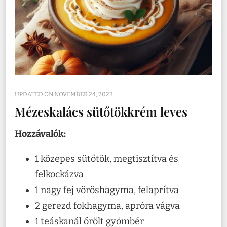
UPDATED ON
NOVEMBER 24, 2023
Mézeskalács sütőtökkrém leves
Hozzávalók:
1 közepes sütőtök, megtisztítva és
felkockázva
1 nagy fej vöröshagyma, felaprítva
2 gerezd fokhagyma, apróra vágva
1 teáskanál őrölt gyömbér