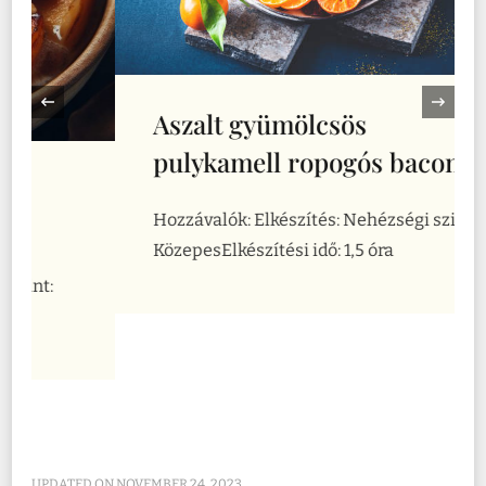
‹
Aszalt gyümölcsös
pulykamell ropogós baconnel
Hozzávalók: Elkészítés: Nehézségi szint:
KözepesElkészítési idő: 1,5 óra
UPDATED ON
NOVEMBER 24, 2023