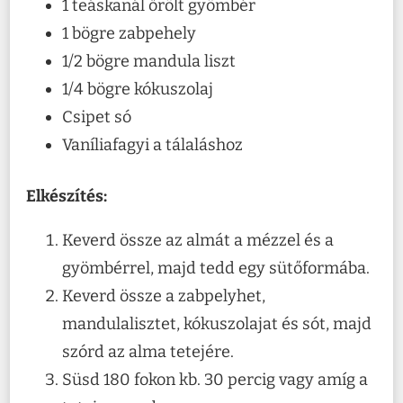
1 teáskanál őrölt gyömbér
1 bögre zabpehely
1/2 bögre mandula liszt
1/4 bögre kókuszolaj
Csipet só
Vaníliafagyi a tálaláshoz
Elkészítés:
Keverd össze az almát a mézzel és a
gyömbérrel, majd tedd egy sütőformába.
Keverd össze a zabpelyhet,
mandulalisztet, kókuszolajat és sót, majd
szórd az alma tetejére.
Süsd 180 fokon kb. 30 percig vagy amíg a