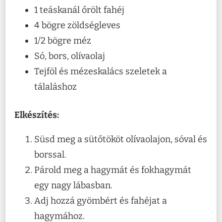
1 teáskanál őrölt fahéj
4 bögre zöldségleves
1/2 bögre méz
Só, bors, olívaolaj
Tejföl és mézeskalács szeletek a
tálaláshoz
Elkészítés:
Süsd meg a sütőtököt olívaolajon, sóval és
borssal.
Párold meg a hagymát és fokhagymát
egy nagy lábasban.
Adj hozzá gyömbért és fahéjat a
hagymához.