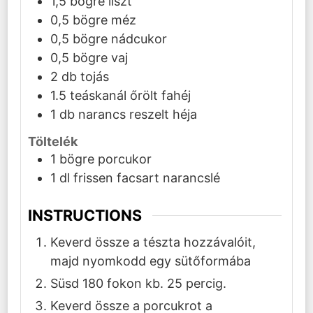
1,5
bögre
liszt
0,5
bögre
méz
0,5
bögre
nádcukor
0,5
bögre
vaj
2
db
tojás
1.5
teáskanál
őrölt fahéj
1
db
narancs reszelt héja
Töltelék
1
bögre
porcukor
1
dl
frissen facsart narancslé
INSTRUCTIONS
Keverd össze a tészta hozzávalóit,
majd nyomkodd egy sütőformába
Süsd 180 fokon kb. 25 percig.
Keverd össze a porcukrot a