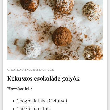
UPDATED ON
NOVEMBER 24, 2023
Kókuszos csokoládé golyók
Hozzávalók:
1 bögre datolya (áztatva)
1 bögre mandula