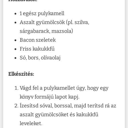
1 egész pulykamell
Aszalt gyümölcsök (pl. szilva,
sárgabarack, mazsola)
Bacon szeletek
Friss kakukkfű
Só, bors, olívaolaj
Elkészítés:
Vágd fel a pulykamellet úgy, hogy egy
könyv formájú lapot kapj.
Ízesítsd sóval, borssal, majd terítsd rá az
aszalt gyümölcsöket és kakukkfű
leveleket.