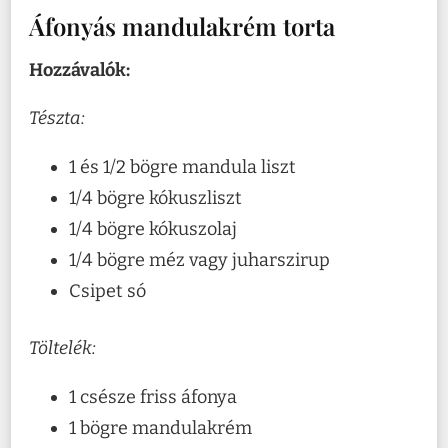
Áfonyás mandulakrém torta
Hozzávalók:
Tészta:
1 és 1/2 bögre mandula liszt
1/4 bögre kókuszliszt
1/4 bögre kókuszolaj
1/4 bögre méz vagy juharszirup
Csipet só
Töltelék:
1 csésze friss áfonya
1 bögre mandulakrém