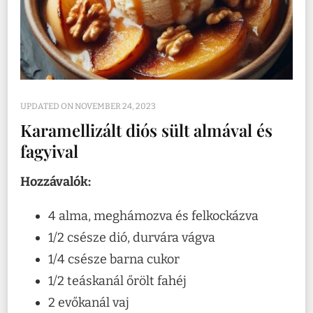
UPDATED ON
NOVEMBER 24, 2023
Karamellizált diós sült almával és
fagyival
Hozzávalók:
4 alma, meghámozva és felkockázva
1/2 csésze dió, durvára vágva
1/4 csésze barna cukor
1/2 teáskanál őrölt fahéj
2 evőkanál vaj