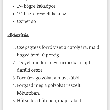
1/4 bögre kakaópor
1/4 bögre reszelt kókusz
Csipet só
Elkészítés:
Csepegtess forró vizet a datolyára, majd
hagyd ázni 10 percig.
Tegyél mindent egy turmixba, majd
daráld össze.
Formázz golyókat a masszából.
Forgasd meg a golyókat reszelt
kókuszban.
Hűtsd le a hűtőben, majd tálald.