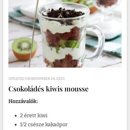
UPDATED ON
NOVEMBER 24, 2023
Csokoládés kiwis mousse
Hozzávalók:
2 érett kiwi
1/2 csésze kakaópor