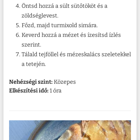
Öntsd hozzá a sült sütőtököt és a
zöldséglevest.
Főzd, majd turmixold simára.
Keverd hozzá a mézet és ízesítsd ízlés
szerint.
Tálald tejföllel és mézeskalács szeletekkel
a tetején.
Nehézségi szint:
Közepes
Elkészítési idő:
1 óra