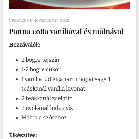
UPDATED ON
NOVEMBER 24, 2023
Panna cotta vaníliával és málnával
Hozzávalók:
2 bögre tejszín
1/2 bögre cukor
1 vaníliarúd kikapart magjai vagy 1
teáskanál vanília kivonat
2 teáskanál zselatin
2 evőkanál hideg víz
Málna a szószhoz
Elkészítés: