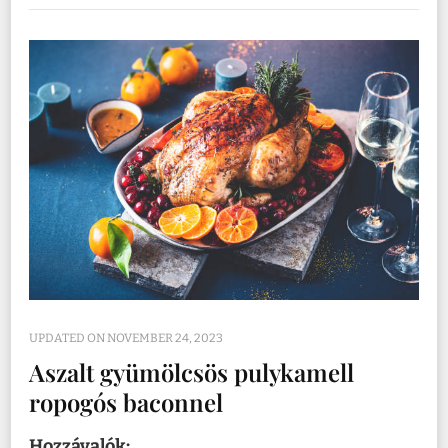
UPDATED ON
NOVEMBER 24, 2023
Aszalt gyümölcsös pulykamell
ropogós baconnel
Hozzávalók: