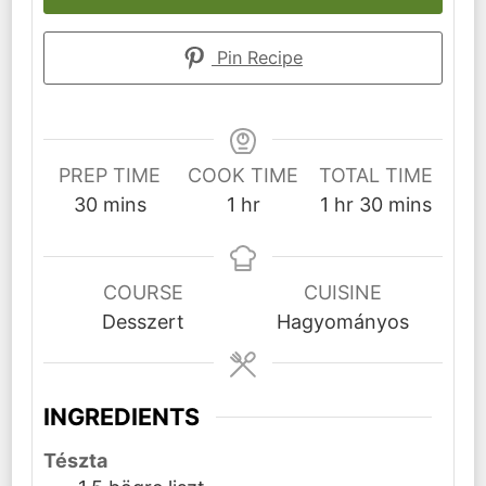
Pin Recipe
PREP TIME
COOK TIME
TOTAL TIME
minutes
hour
hour
minutes
30
mins
1
hr
1
hr
30
mins
COURSE
CUISINE
Desszert
Hagyományos
INGREDIENTS
Tészta