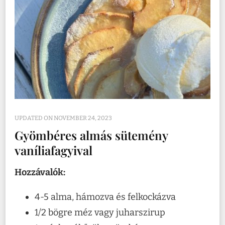
UPDATED ON
NOVEMBER 24, 2023
Gyömbéres almás sütemény
vaníliafagyival
Hozzávalók:
4-5 alma, hámozva és felkockázva
1/2 bögre méz vagy juharszirup