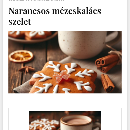
Narancsos mézeskalács
szelet