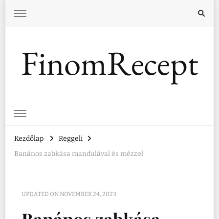
FinomRecept
Kezdőlap
Reggeli
Banános zabkása mandulával és mézzel
UPDATED ON
NOVEMBER 24, 2023