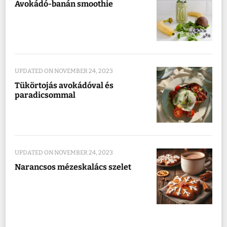
Avokádó-banán smoothie
UPDATED ON
NOVEMBER 24, 2023
Tükörtojás avokádóval és
paradicsommal
UPDATED ON
NOVEMBER 24, 2023
Narancsos mézeskalács szelet