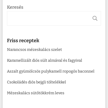
Keresés
K
Friss receptek
Narancsos mézeskalács szelet
Karamellizált diós sült almával és fagyival
Aszalt gyümölcsös pulykamell ropogós baconnel
Csokoládés diós bejgli töltelékkel
Mézeskalács sütőtökkrém leves