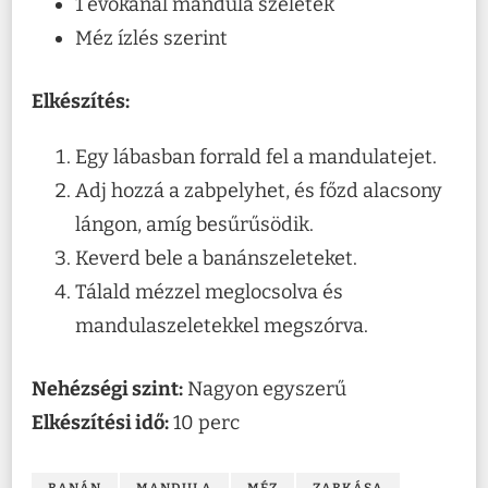
1 evőkanál mandula szeletek
Méz ízlés szerint
Elkészítés:
Egy lábasban forrald fel a mandulatejet.
Adj hozzá a zabpelyhet, és főzd alacsony
lángon, amíg besűrűsödik.
Keverd bele a banánszeleteket.
Tálald mézzel meglocsolva és
mandulaszeletekkel megszórva.
Nehézségi szint:
Nagyon egyszerű
Elkészítési idő:
10 perc
BANÁN
MANDULA
MÉZ
ZABKÁSA