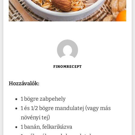
FINOMRECEPT
Hozzávalók:
1 bögre zabpehely
1 és 1/2 bögre mandulatej (vagy más
növényi tej)
1 banán, felkarikázva