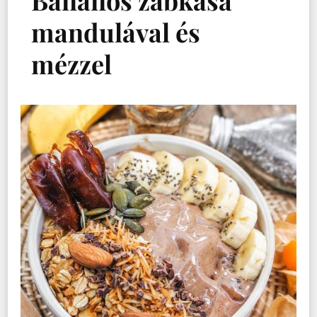
Banános zabkása
mandulával és
mézzel