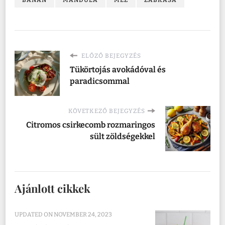
ELŐZŐ BEJEGYZÉS
Tükörtojás avokádóval és
paradicsommal
KÖVETKEZŐ BEJEGYZÉS
Citromos csirkecomb rozmaringos
sült zöldségekkel
Ajánlott cikkek
UPDATED ON
NOVEMBER 24, 2023