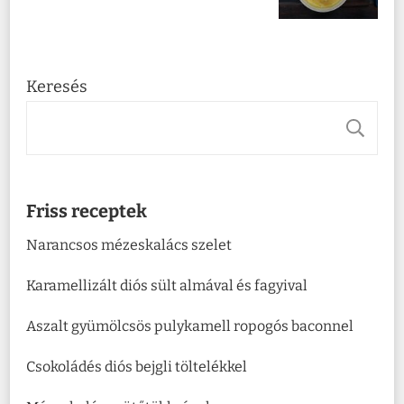
Keresés
K
Friss receptek
Narancsos mézeskalács szelet
Karamellizált diós sült almával és fagyival
Aszalt gyümölcsös pulykamell ropogós baconnel
Csokoládés diós bejgli töltelékkel