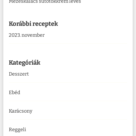
Mézeskalács sütőtökkrém leves
Korábbi receptek
2023. november
Kategóriák
Desszert
Ebéd
Karácsony
Reggeli