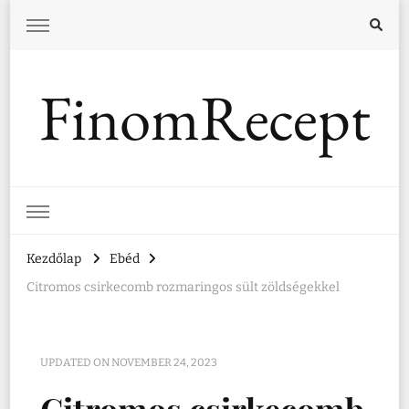
FinomRecept
Kezdőlap
Ebéd
Citromos csirkecomb rozmaringos sült zöldségekkel
UPDATED ON
NOVEMBER 24, 2023