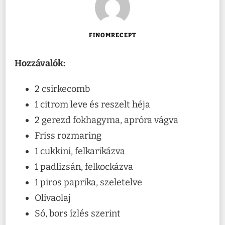
FINOMRECEPT
Hozzávalók:
2 csirkecomb
1 citrom leve és reszelt héja
2 gerezd fokhagyma, apróra vágva
Friss rozmaring
1 cukkini, felkarikázva
1 padlizsán, felkockázva
1 piros paprika, szeletelve
Olívaolaj
Só, bors ízlés szerint