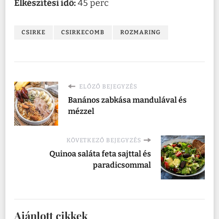
Elkészítési idő:
45 perc
CSIRKE
CSIRKECOMB
ROZMARING
ELŐZŐ BEJEGYZÉS
Banános zabkása mandulával és
mézzel
KÖVETKEZŐ BEJEGYZÉS
Quinoa saláta feta sajttal és
paradicsommal
Ajánlott cikkek