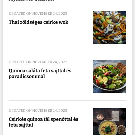
UPDATED ON
NOVEMBER 24, 2023
Thai zöldséges csirke wok
UPDATED ON
NOVEMBER 24, 2023
Quinoa saláta feta sajttal és
paradicsommal
UPDATED ON
NOVEMBER 24, 2023
Csirkés quinoa tál spenóttal és
feta sajttal